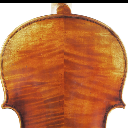
Luthière
Atelier
Instruments
Arche