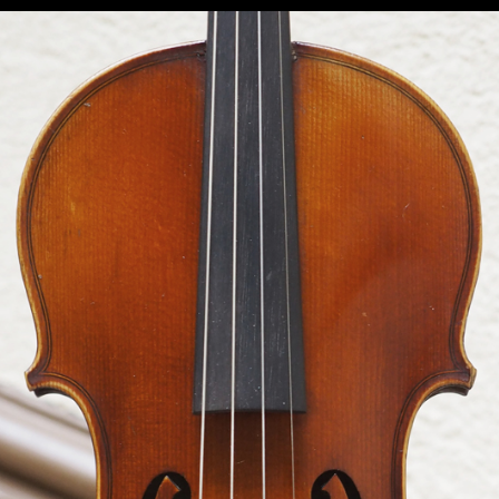
Luthière
Atelier
Instruments
Arche