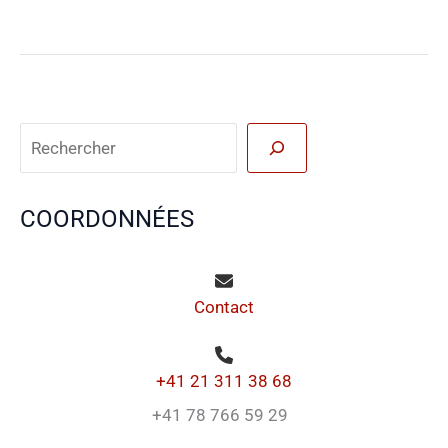
Reche
COORDONNÉES
Contact
+41 21 311 38 68
+41 78 766 59 29