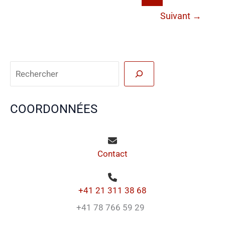
Suivant
→
Reche
COORDONNÉES
Contact
+41 21 311 38 68
+41 78 766 59 29