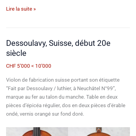
Anonyme,
Lire la suite »
Suisse,
fin
20e
Dessoulavy, Suisse, début 20e
siècle
siècle
CHF 5’000 < 10’000
Violon de fabrication suisse portant son étiquette
“Fait par Dessoulavy / luthier, à Neuchâtel N°99”,
marque au fer au talon du manche. Table en deux
pièces d’épicéa régulier, dos en deux pièces d’érable
ondé, vernis orangé sur fond doré.