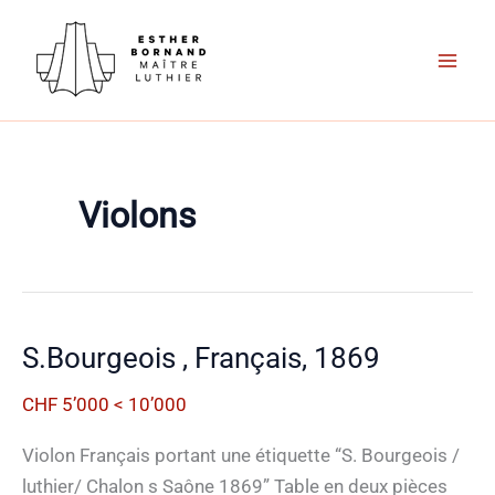
Aller
au
contenu
Violons
S.Bourgeois , Français, 1869
CHF 5’000 < 10’000
Violon Français portant une étiquette “S. Bourgeois /
luthier/ Chalon s Saône 1869” Table en deux pièces