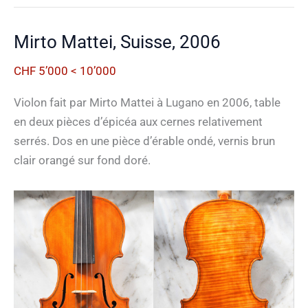
début
20e
Mirto Mattei, Suisse, 2006
siècle
CHF 5’000 < 10’000
Violon fait par Mirto Mattei à Lugano en 2006, table
en deux pièces d’épicéa aux cernes relativement
serrés. Dos en une pièce d’érable ondé, vernis brun
clair orangé sur fond doré.