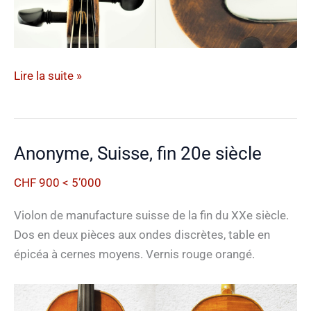
Anonyme,
Lire la suite »
Allemagne,
début
1800
Anonyme, Suisse, fin 20e siècle
CHF 900 < 5’000
Violon de manufacture suisse de la fin du XXe siècle.
Dos en deux pièces aux ondes discrètes, table en
épicéa à cernes moyens. Vernis rouge orangé.