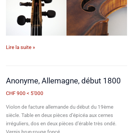
S.Bourgeois
Lire la suite »
,
Français,
1869
Anonyme, Allemagne, début 1800
CHF 900 < 5’000
Violon de facture allemande du début du 19ème
siècle. Table en deux pièces d’épicéa aux cernes
irréguliers, dos en deux pièces d’érable très ondé.
Vernis brun-rouge foncé.