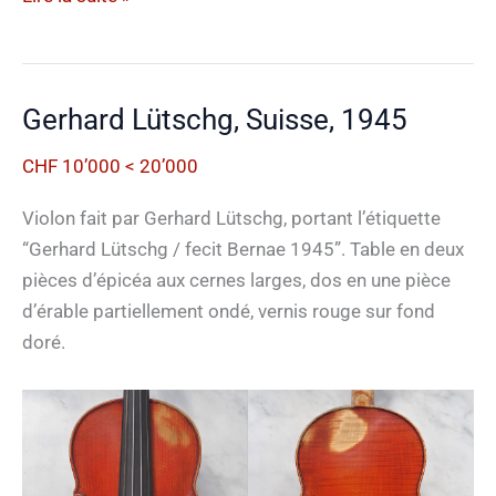
Enel,
France,
début
Gerhard Lütschg, Suisse, 1945
20e
siècle
CHF 10’000 < 20’000
Violon fait par Gerhard Lütschg, portant l’étiquette
“Gerhard Lütschg / fecit Bernae 1945”. Table en deux
pièces d’épicéa aux cernes larges, dos en une pièce
d’érable partiellement ondé, vernis rouge sur fond
doré.