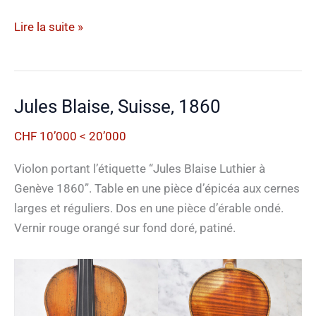
Dessoulavy,
Lire la suite »
Suisse,
début
20e
Jules Blaise, Suisse, 1860
siècle
CHF 10’000 < 20’000
Violon portant l’étiquette “Jules Blaise Luthier à
Genève 1860”. Table en une pièce d’épicéa aux cernes
larges et réguliers. Dos en une pièce d’érable ondé.
Vernir rouge orangé sur fond doré, patiné.