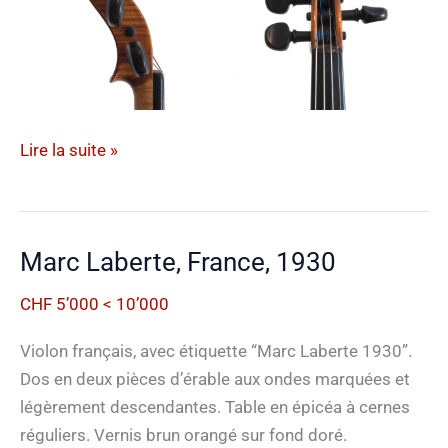
W.
Lire la suite »
&
A.
Jacot,
Marc Laberte, France, 1930
Suisse,
1939
CHF 5’000 < 10’000
Violon français, avec étiquette “Marc Laberte 1930”.
Dos en deux pièces d’érable aux ondes marquées et
légèrement descendantes. Table en épicéa à cernes
réguliers. Vernis brun orangé sur fond doré.