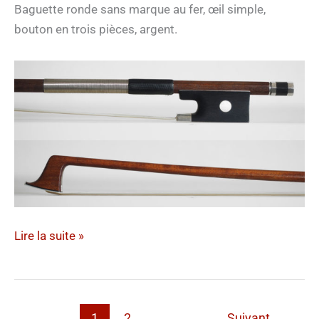
Baguette ronde sans marque au fer, œil simple,
bouton en trois pièces, argent.
« Hakoune »,
Lire la suite »
Paris
1
2
Suivant
→