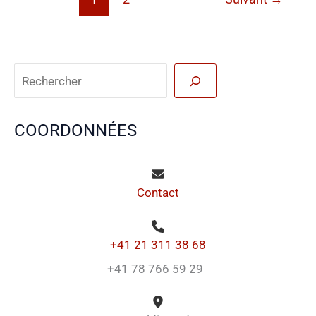
Reche
COORDONNÉES
Contact
+41 21 311 38 68
+41 78 766 59 29