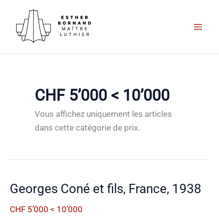
Aller
au
contenu
CHF 5’000 < 10’000
Vous affichez uniquement les articles
dans cette catégorie de prix.
Georges Coné et fils, France, 1938
CHF 5’000 < 10’000