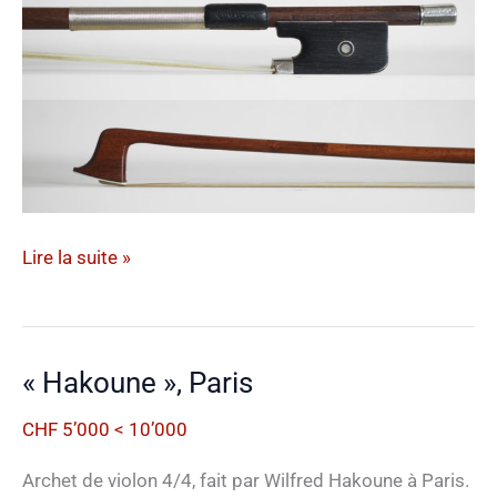
« Poirson »,
Lire la suite »
France
« Hakoune », Paris
CHF 5’000 < 10’000
Archet de violon 4/4, fait par Wilfred Hakoune à Paris.