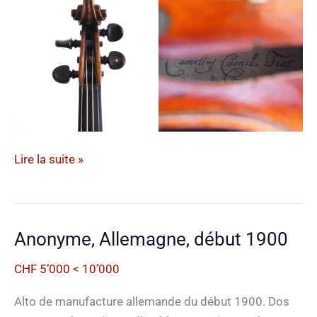
Étiquette
Lire la suite »
Camilli,
Allemagne,
1737
Anonyme, Allemagne, début 1900
CHF 5’000 < 10’000
Alto de manufacture allemande du début 1900. Dos