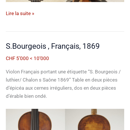
Anghel
Lire la suite »
Demeter,
Roumanie,
2017
S.Bourgeois , Français, 1869
CHF 5’000 < 10’000
Violon Français portant une étiquette “S. Bourgeois /
luthier/ Chalon s Saône 1869” Table en deux pièces
d’épicéa aux cernes irréguliers, dos en deux pièces
d’érable bien ondé.