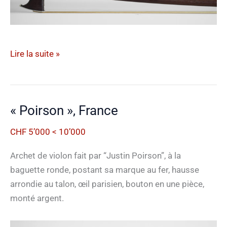
« Bazin »,
Lire la suite »
France
« Poirson », France
CHF 5’000 < 10’000
Archet de violon fait par “Justin Poirson”, à la
baguette ronde, postant sa marque au fer, hausse
arrondie au talon, œil parisien, bouton en une pièce,
monté argent.