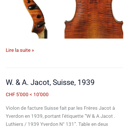
Anonyme,
Lire la suite »
Allemagne,
début
1900
W. & A. Jacot, Suisse, 1939
CHF 5’000 < 10’000
Violon de facture Suisse fait par les Frères Jacot à
Yverdon en 1939, portant l’étiquette “W & A Jacot .
Luthiers / 1939 Yverdon N° 131”. Table en deux