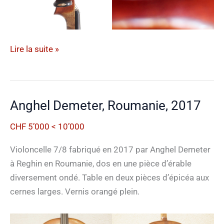
Marc
Lire la suite »
Laberte,
France,
1930
Anghel Demeter, Roumanie, 2017
CHF 5’000 < 10’000
Violoncelle 7/8 fabriqué en 2017 par Anghel Demeter
à Reghin en Roumanie, dos en une pièce d’érable
diversement ondé. Table en deux pièces d’épicéa aux
cernes larges. Vernis orangé plein.