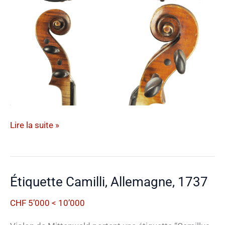
Georges
Lire la suite »
Coné
et
fils,
Étiquette Camilli, Allemagne, 1737
France,
1938
CHF 5’000 < 10’000